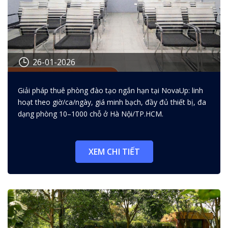
26-01-2026
Cách chọn giải pháp thuê phòng
Giải pháp thuê phòng đào tạo ngắn hạn tại NovaUp: linh
đào tạo ngắn hạn tiết kiệm chi
hoạt theo giờ/ca/ngày, giá minh bạch, đầy đủ thiết bị, đa
phí và linh hoạt
dạng phòng 10–1000 chỗ ở Hà Nội/TP.HCM.
XEM CHI TIẾT