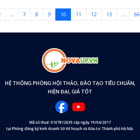
2
...
7
8
9
10
11
12
13
...
66
HỆ THỐNG PHÒNG HỘI THẢO, ĐÀO TẠO TIÊU CHUẨN,
HIỆN ĐẠI, GIÁ TỐT
Mã số thuế: 0107812639 cấp ngày 19/04/2017
tại Phòng đăng ký kinh doanh Sở Kế hoạch và Đầu tư Thành phố Hà Nội.