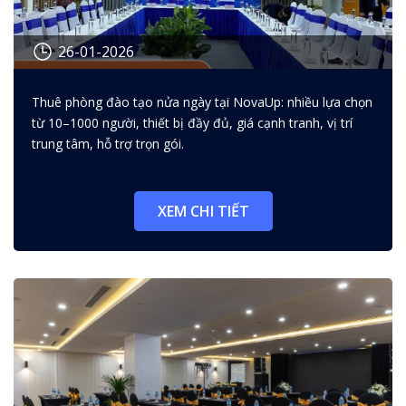
26-01-2026
Thuê phòng đào tạo nửa ngày:
Thuê phòng đào tạo nửa ngày tại NovaUp: nhiều lựa chọn
cách chọn phòng phù hợp, giá
từ 10–1000 người, thiết bị đầy đủ, giá cạnh tranh, vị trí
tốt
trung tâm, hỗ trợ trọn gói.
XEM CHI TIẾT