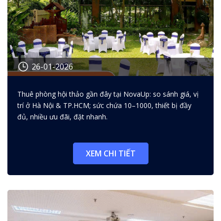
26-01-2026
Thuê phòng hội thảo gần đây: so
Thuê phòng hội thảo gần đây tại NovaUp: so sánh giá, vị
sánh giá, vị trí và ưu đãi mới
trí ở Hà Nội & TP.HCM; sức chứa 10–1000, thiết bị đầy
nhất
đủ, nhiều ưu đãi, đặt nhanh.
XEM CHI TIẾT