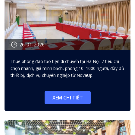
26-01-2026
Thuê phòng đào tạo tiện di
Thuê phòng đào tạo tiện di chuyển tại Hà Nội: 7 tiêu chí
chuyển: 7 tiêu chí chọn nhanh,
chọn nhanh, giá minh bạch, phòng 10–1000 người, đầy đủ
tiết kiệm chi phí
thiết bị, dịch vụ chuyên nghiệp từ NovaUp.
XEM CHI TIẾT