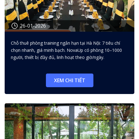
26-01-2026
Chỗ thuê phòng training ngắn
Chỗ thuê phòng training ngắn hạn tại Hà Nội: 7 tiêu chí
hạn: 7 tiêu chí chọn nhanh, giá
chọn nhanh, giá minh bạch. NovaUp có phòng 10–1000
hợp lý
người, thiết bị đầy đủ, linh hoạt theo giờ/ngày.
XEM CHI TIẾT