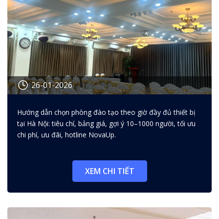
26-01-2026
Cách chọn phòng đào tạo theo
Hướng dẫn chọn phòng đào tạo theo giờ đầy đủ thiết bị
giờ đầy đủ thiết bị để tối ưu chi
tại Hà Nội: tiêu chí, bảng giá, gợi ý 10–1000 người, tối ưu
phí và nâng cao hiệu quả lớp học
chi phí, ưu đãi, hotline NovaUp.
XEM CHI TIẾT