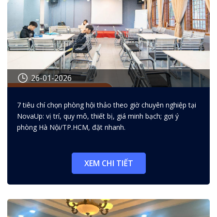
26-01-2026
Cách chọn phòng hội thảo theo
7 tiêu chí chọn phòng hội thảo theo giờ chuyên nghiệp tại
giờ chuyên nghiệp: 7 tiêu chí
NovaUp: vị trí, quy mô, thiết bị, giá minh bạch; gợi ý
giúp bạn đặt nhanh, đúng nhu
phòng Hà Nội/TP.HCM, đặt nhanh.
cầu
XEM CHI TIẾT