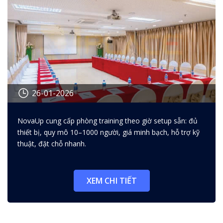
26-01-2026
Phòng training theo giờ setup
NovaUp cung cấp phòng training theo giờ setup sẵn: đủ
sẵn có đáng tiền cho team của
thiết bị, quy mô 10–1000 người, giá minh bạch, hỗ trợ kỹ
bạn?
thuật, đặt chỗ nhanh.
XEM CHI TIẾT