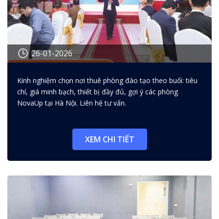
26-01-2026
Cách chọn nơi thuê phòng đào
Kinh nghiệm chọn nơi thuê phòng đào tạo theo buổi: tiêu
tạo theo buổi chất lượng với chi
chí, giá minh bạch, thiết bị đầy đủ, gợi ý các phòng
phí hợp lý
NovaUp tại Hà Nội. Liên hệ tư vấn.
XEM CHI TIẾT