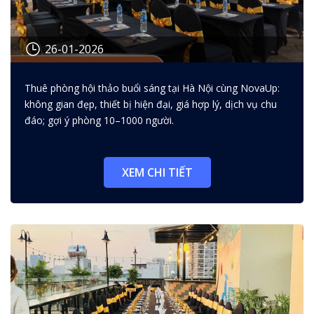
26-01-2026
Thuê phòng hội thảo buổi sáng: 7
Thuê phòng hội thảo buổi sáng tại Hà Nội cùng NovaUp:
mẹo chọn địa điểm đẹp, giá hợp
không gian đẹp, thiết bị hiện đại, giá hợp lý, dịch vụ chu
lý, dịch vụ chu đáo
đáo; gợi ý phòng 10–1000 người.
XEM CHI TIẾT