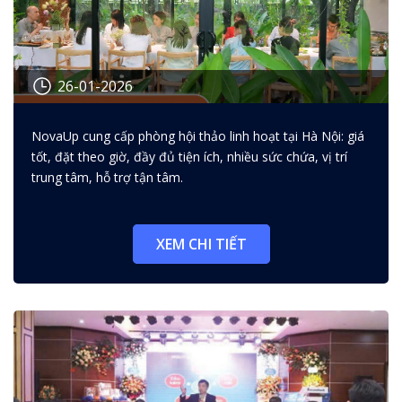
26-01-2026
Top 10 địa điểm thuê phòng hội
NovaUp cung cấp phòng hội thảo linh hoạt tại Hà Nội: giá
thảo linh hoạt: giá tốt, đặt theo
tốt, đặt theo giờ, đầy đủ tiện ích, nhiều sức chứa, vị trí
giờ, tiện ích đầy đủ
trung tâm, hỗ trợ tận tâm.
XEM CHI TIẾT