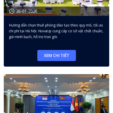
26-01-2026
Thuê phòng đào tạo cho doanh
Hướng dẫn chọn thuê phòng đào tạo theo quy mô, tối ưu
nghiệp: cách chọn tối ưu chi phí
chi phí tại Hà Nội. NovaUp cung cấp cơ sở vật chất chuẩn,
giá minh bạch, hỗ trợ trọn gói.
XEM CHI TIẾT