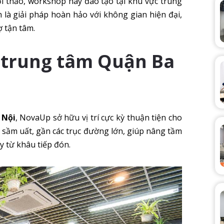
i thảo, workshop hay đào tạo tại khu vực trung
 là giải pháp hoàn hảo với không gian hiện đại,
ợ tận tâm.
tại trung tâm Quận Ba
 Nội
, NovaUp sở hữu vị trí cực kỳ thuận tiện cho
c sầm uất, gần các trục đường lớn, giúp nâng tầm
y từ khâu tiếp đón.