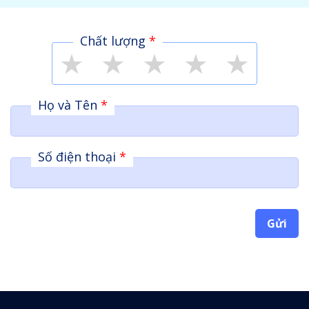
Chất lượng
*
★
★
★
★
★
Họ và Tên
*
Số điện thoại
*
Gửi